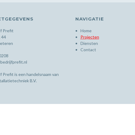
CTGEGEVENS
NAVIGATIE
 Prefit
Home
 44
Projecten
eteren
Diensten
Contact
0208
drijfprefit.nl
f Prefit is een handelsnaam van
tallatietechniek B.V.