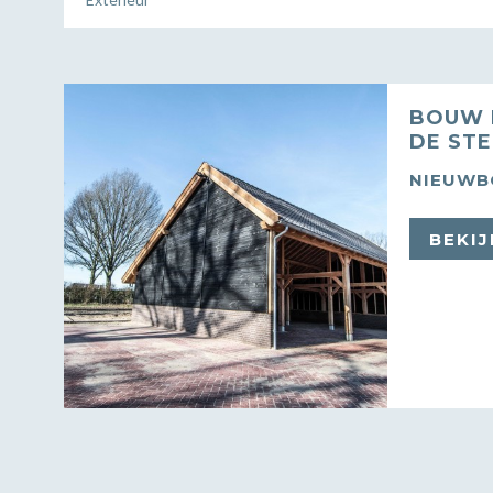
BOUW 
DE ST
NIEUW
BEKIJ