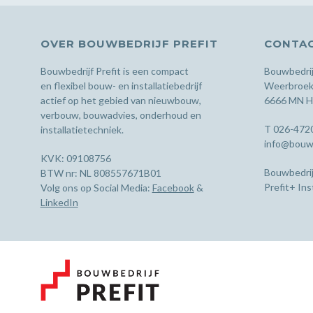
OVER BOUWBEDRIJF PREFIT
CONTA
Bouwbedrijf Prefit is een compact
Bouwbedrijf
en flexibel bouw- en installatiebedrijf
Weerbroek
actief op het gebied van nieuwbouw,
6666 MN H
verbouw, bouwadvies, onderhoud en
T 026-472
installatietechniek.
info@bouwbe
KVK: 09108756
Bouwbedrij
BTW nr: NL 808557671B01
Prefit+ Ins
Volg ons op Social Media:
Facebook
&
LinkedIn